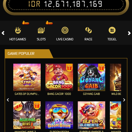
IDR
12,671,187,169
HOT GAMES
SLOTS
LIVE CASINO
RACE
TOGEL
OL
GAME POPULER
GATES OF OLYMPUS POP
BANG GACOR 1000
GOYANG GAIB
MAHJONG WINS 3 – BLACK SCATTER
DJ BOOM BOOM
SUPER ELEMENTS 2