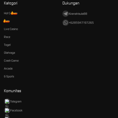
Kategori
Dukungan
Hot Games
Kiranatrisula88
Slots
+6285947197265
Live Casino
Race
Togel
Olahraga
Crash Game
Arcade
E-Sports
Komunitas
Telegram
Facebook