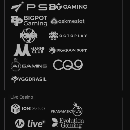
Live Casino