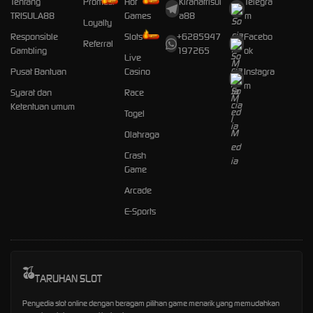
Tentang
Promosi
Hot
Kiranatrisul
Telegra
TRISULA88
Games
a88
m
Loyalty
Responsible
Slots
+6285947
Facebo
Referral
Gambling
197265
ok
Live
Pusat Bantuan
Casino
Instagra
m
Syarat dan
Race
Ketentuan umum
Togel
Olahraga
Crash
Game
Arcade
E-Sports
TARUHAN SLOT
Penyedia slot online dengan beragam pilihan game menarik yang memudahkan