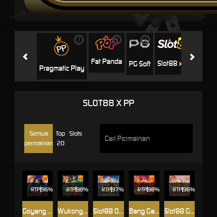
i
i
i
i
i
Facha
Fat Panda
Slot88 x PP
PG Soft
Pragmatic Play
SLOT88 X PP
Semua
Top
Slots
permainan
20
RTP
96%
RTP
98%
RTP
97%
RTP
98%
RTP
96%
Goyang Gaib
Wukong - Black Scatter
Slot88 Olympus 1000
Bang Gacor 1000
Slot88 Gates of Olympus Super Scatter