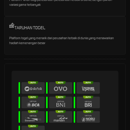
variasi game terbanyak
TARUHAN TOGEL
Platform togel yang menarik dari perusahan terbaik di dunia yang menawarkan
hadiah kemenangan besar