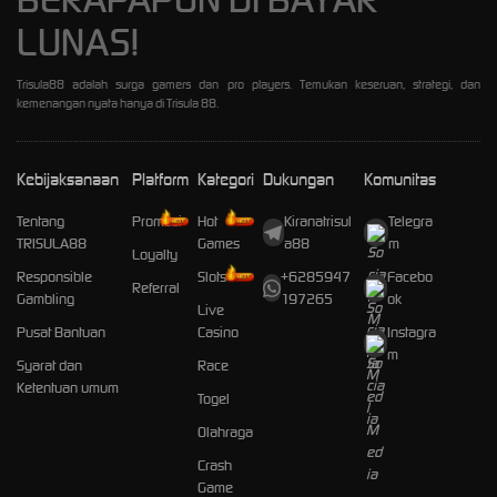
LUNAS!
Trisula88 adalah surga gamers dan pro players. Temukan keseruan, strategi, dan
kemenangan nyata hanya di Trisula 88.
Kebijaksanaan
Platform
Kategori
Dukungan
Komunitas
Tentang
Promosi
Hot
Kiranatrisul
Telegra
TRISULA88
Games
a88
m
Loyalty
Responsible
Slots
+6285947
Facebo
Referral
Gambling
197265
ok
Live
Pusat Bantuan
Casino
Instagra
m
Syarat dan
Race
Ketentuan umum
Togel
Olahraga
Crash
Game