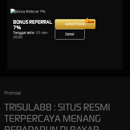
BONUS REFERRAL
Ambil Promo
7%
Tanggal akhir:
01-Jan-
Detail
2030
Promosi
TRISULA88 : SITUS RESMI
TERPERCAYA MENANG
BERAPAPUN DI BAYAR