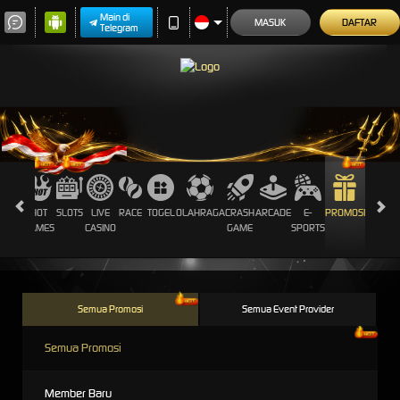
Main di
MASUK
DAFTAR
Telegram
HOT
SLOTS
LIVE
RACE
TOGEL
OLAHRAGA
CRASH
ARCADE
E-
PROMOSI
GAMES
CASINO
GAME
SPORTS
Semua Promosi
Semua Event Provider
Semua Promosi
Member Baru