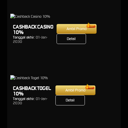
CASHBACK CASINO
Ambil Promo
10%
Tanggal akhir:
01-Jan-
Detail
2030
CASHBACK TOGEL
Ambil Promo
10%
Tanggal akhir:
01-Jan-
Detail
2030