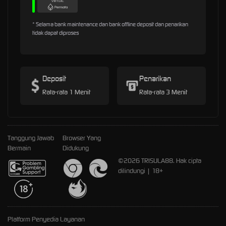
* Selama bank maintenance dan bank offline deposit dan penarikan
tidak dapat diproses
Deposit
Penarikan
Rata-rata 1 Menit
Rata-rata 3 Menit
Tanggung Jawab
Browser Yang
Bermain
Didukung
©2026 TRISULA88. Hak cipta
dilindungi | 18+
Platform Penyedia Layanan