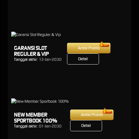
GARANSI SLOT
Ambil Promo
REGULER & VIP
Detail
Tanggal akhir:
13-Jan-2030
NEW MEMBER
Ambil Promo
SPORTBOOK 100%
Detail
Tanggal akhir:
01-Jan-2030