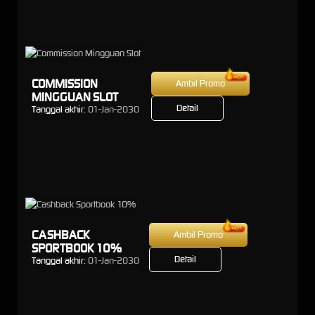
COMMISSION
Ambil Promo
MINGGUAN SLOT
Detail
Tanggal akhir:
01-Jan-2030
CASHBACK
Ambil Promo
SPORTBOOK 10%
Detail
Tanggal akhir:
01-Jan-2030