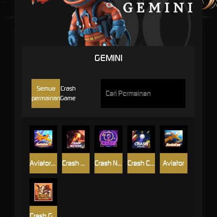
GEMINI
Semua
Crash
permainan
Game
Aviator2-Sky Elite
Crash Meteor
Crash Neon
Crash Classic
Aviator
Crash Gold Rush