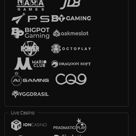
Live Casino