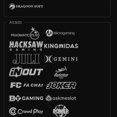
Arcade