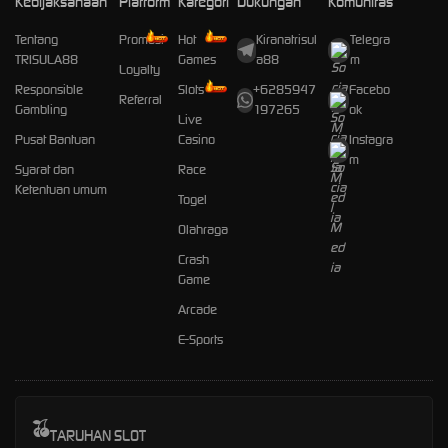
Kebijaksanaan
Platform
Kategori
Dukungan
Komunitas
Tentang
Promosi
Hot
Kiranatrisul
Telegra
TRISULA88
Games
a88
m
Loyalty
Responsible
Slots
+6285947
Facebo
Referral
Gambling
197265
ok
Live
Pusat Bantuan
Casino
Instagra
m
Syarat dan
Race
Ketentuan umum
Togel
Olahraga
Crash
Game
Arcade
E-Sports
TARUHAN SLOT