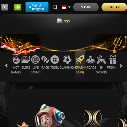
Main di
MASUK
DAFTAR
Telegram
HOT
SLOTS
LIVE
RACE
TOGEL
OLAHRAGA
CRASH
ARCADE
E-
PROMOSI
GAMES
CASINO
GAME
SPORTS