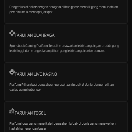
Penyedia slot online dengan beragam pilihan game menarik yang memudahkan
pemain untuk mencapai jackpot
TARUHAN OLAHRAGA
Sportsbook Gaming Platform Terbaik menawarkan lebih banyak game, odds yang
lebih tinggi, dan menyediakan pilihan yang lebih banyak untuk pemain.
TARUHAN LIVE KASINO
Platform Pilihan bagi perusahaan-perusahaan terbaik di dunia, dengan pilihan
variasi game terbanyak
TARUHAN TOGEL
Platform togel yang menarik dari perusahan terbaik di dunia yang menawarkan
hadiah kemenangan besar