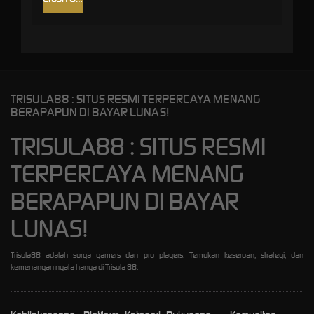
TRISULA88 : SITUS RESMI TERPERCAYA MENANG
BERAPAPUN DI BAYAR LUNAS!
TRISULA88 : SITUS RESMI
TERPERCAYA MENANG
BERAPAPUN DI BAYAR
LUNAS!
Trisula88 adalah surga gamers dan pro players. Temukan keseruan, strategi, dan
kemenangan nyata hanya di Trisula 88.